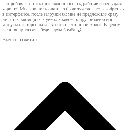
Попробовал запись интервью прогнать, работает очень даже
хорошо! Мне как пользователю было тяжеловато разобраться
в интерфейсе, после загрузки txt мне не предложило сразу
инсайты вытащить, а увело в какое-то другое меню и я
минуты полторы пытался понять, что происходит. В целом
если ux причесать, будет прям бомба 🙂
Удачи в развитии