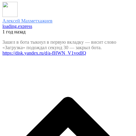
Алексей Махметхажиев
loading.express
1 год назад
Зашел в бота тыкнул в первую вкладку — висит слово
«Загрузка» подождал секунд 30 — закрыл бота.
https://disk.yandex.ru/d/a-fHWN_V1vodIQ