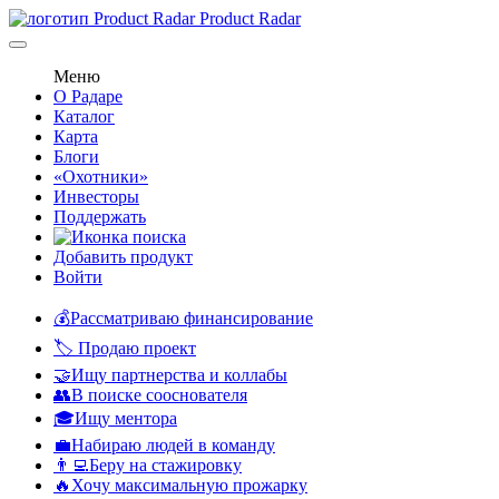
Product Radar
Меню
О Радаре
Каталог
Карта
Блоги
«Охотники»
Инвесторы
Поддержать
Добавить продукт
Войти
💰Рассматриваю финансирование
🏷️ Продаю проект
🤝Ищу партнерства и коллабы
👥В поиске сооснователя
🎓Ищу ментора
💼Набираю людей в команду
👨‍💻Беру на стажировку
🔥Хочу максимальную прожарку