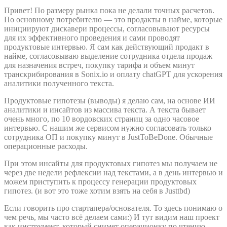
Привет! По размеру рынка пока не делали точных расчетов.
По основному потребителю — это продакты в найме, которые
инициируют дискавери процессы, согласовывают ресурсы
для их эффективного проведения и сами проводят
продуктовые интервью. Я сам как действующий продакт в
найме, согласовываю выделение сотрудника отдела продаж
для назначения встреч, покупку тарифа и объем минут
транскрибирования в Sonix.io и оплату chatGPT для ускорения
аналитики полученного текста.
Продуктовые гипотезы (выводы) я делаю сам, на основе ИИ
аналитики и инсайтов из массива текста. А текста бывает
очень много, по 10 вордовских страниц за одно часовое
интервью. С нашим же сервисом нужно согласовать только
сотрудника ОП и покупку минут в JustToBeDone. Обычные
операционные расходы.
При этом инсайты для продуктовых гипотез мы получаем не
через две недели рефлексии над текстами, а в день интервью и
можем приступить к процессу генерации продуктовых
гипотез. (и вот это тоже хотим взять на себя в Justtbd)
Если говорить про стартапера/основателя. То здесь понимаю о
чем речь, мы часто всё делаем сами:) И тут видим наш проект
как инструмент, который снимет операционку по чтению