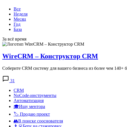
Все
Неделя
Месяц
Год
База
За всё время
WireCRM – Конструктор CRM
Соберите CRM систему для вашего бизнеса из более чем 140+ 
31
CRM
NoCode-инструменты
Автоматизация
🎓Ищу ментора
🏷️ Продаю проект
👥В поиске сооснователя
👨‍💻Беру на стажировку