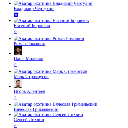
Владимир Чертухин
🅰️
Евгений Боровков
⭐️
Роман Ромашин
Паша Молянов
⭐️
Марк Страмоусов
Игорь Алентьев
⭐️
Вячеслав Гримальский
Сергей Лихвин
⭐️