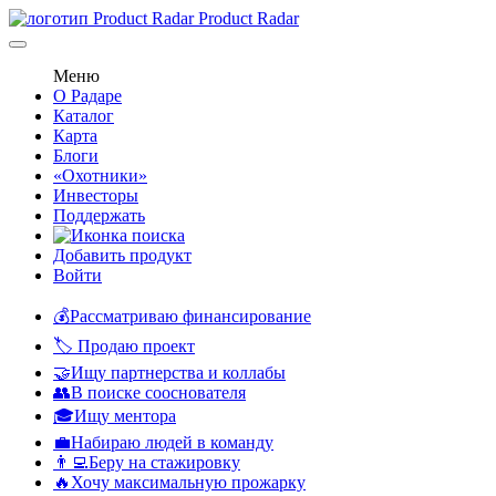
Product Radar
Меню
О Радаре
Каталог
Карта
Блоги
«Охотники»
Инвесторы
Поддержать
Добавить продукт
Войти
💰Рассматриваю финансирование
🏷️ Продаю проект
🤝Ищу партнерства и коллабы
👥В поиске сооснователя
🎓Ищу ментора
💼Набираю людей в команду
👨‍💻Беру на стажировку
🔥Хочу максимальную прожарку