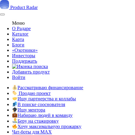
Product Radar
Меню
О Радаре
Каталог
Карта
Блоги
«Охотники»
Инвесторы
Поддержать
Добавить продукт
Войти
Рассматриваю финансирование
Продаю проект
Ищу партнерства и коллабы
В поиске сооснователя
Ищу ментора
Набираю людей в команду
Беру на стажировку
Хочу максимальную прожарку
Чат-боты для MAX