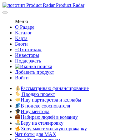
Product Radar
Меню
О Радаре
Каталог
Карта
Блоги
«Охотники»
Инвесторы
Поддержать
Добавить продукт
Войти
Рассматриваю финансирование
Продаю проект
Ищу партнерства и коллабы
В поиске сооснователя
Ищу ментора
Набираю людей в команду
Беру на стажировку
Хочу максимальную прожарку
Чат-боты для MAX
Open Source проекты