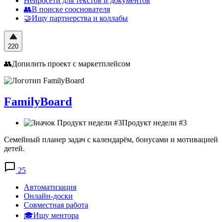
Нейросети для текстов и документов
👥В поиске сооснователя
🤝Ищу партнерства и коллабы
220
👥Допилить проект с маркетплейсом
FamilyBoard
Продукт недели #3
Семейный планер задач с календарём, бонусами и мотивацией
детей.
25
Автоматизация
Онлайн-доски
Совместная работа
🎓Ищу ментора