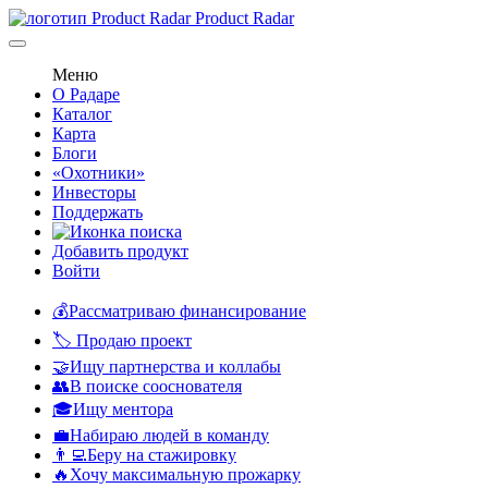
Product Radar
Меню
О Радаре
Каталог
Карта
Блоги
«Охотники»
Инвесторы
Поддержать
Добавить продукт
Войти
💰Рассматриваю финансирование
🏷️ Продаю проект
🤝Ищу партнерства и коллабы
👥В поиске сооснователя
🎓Ищу ментора
💼Набираю людей в команду
👨‍💻Беру на стажировку
🔥Хочу максимальную прожарку