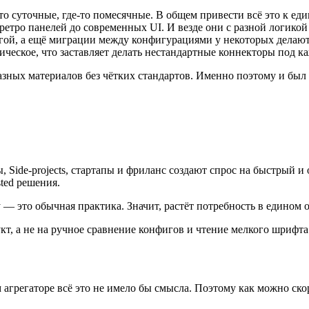
то суточные, где-то помесячные. В общем привести всё это к ед
 ретро панелей до современных UI. И везде они с разной логикой
угой, а ещё миграции между конфигурациями у некоторых делаютс
ическое, что заставляет делать нестандартные коннекторы под к
 разных материалов без чётких стандартов. Именно поэтому и бы
 Side-projects, стартапы и фриланс создают спрос на быстрый и
sted решения.
 — это обычная практика. Значит, растёт потребность в едином 
т, а не на ручное сравнение конфигов и чтение мелкого шрифта 
 агрегаторе всё это не имело бы смысла. Поэтому как можно ско