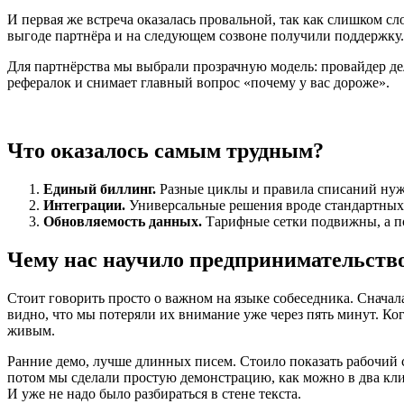
И первая же встреча оказалась провальной, так как слишком с
выгоде партнёра и на следующем созвоне получили поддержку. И
Для партнёрства мы выбрали прозрачную модель: провайдер дел
рефералок и снимает главный вопрос «почему у вас дороже».
Что оказалось самым трудным?
Единый биллинг.
Разные циклы и правила списаний нужн
Интеграции.
Универсальные решения вроде стандартных п
Обновляемость данных.
Тарифные сетки подвижны, а по
Чему нас научило предпринимательств
Стоит говорить просто о важном на языке собеседника. Снача
видно, что мы потеряли их внимание уже через пять минут. Ко
живым.
Ранние демо, лучше длинных писем. Стоило показать рабочий с
потом мы сделали простую демонстрацию, как можно в два клик
И уже не надо было разбираться в стене текста.