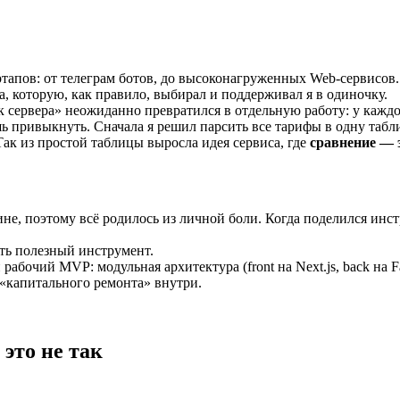
артапов: от телеграм ботов, до высоконагруженных Web-сервисов
а, которую, как правило, выбирал и поддерживал я в одиночку.
к сервера» неожиданно превратился в отдельную работу: у каждо
ь привыкнуть. Сначала я решил парсить все тарифы в одну табл
 Так из простой таблицы выросла идея сервиса, где
сравнение — э
е, поэтому всё родилось из личной боли. Когда поделился инстр
ть полезный инструмент.
бочий MVP: модульная архитектура (front на Next.js, back на Fa
 «капитального ремонта» внутри.
это не так