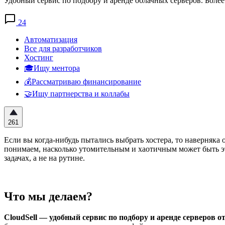
Удобный сервис по подбору и аренде облачных серверов. Более 
24
Автоматизация
Все для разработчиков
Хостинг
🎓Ищу ментора
💰Рассматриваю финансирование
🤝Ищу партнерства и коллабы
261
Если вы когда-нибудь пытались выбрать хостера, то наверняка
понимаем, насколько утомительным и хаотичным может быть эт
задачах, а не на рутине.
Что мы делаем?
CloudSell — удобный сервис по подбору и аренде серверов 