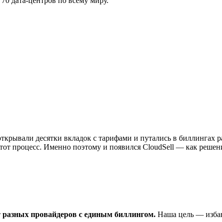
70 дата-центров по всему миру.
 открывали десятки вкладок с тарифами и путались в биллингах
от процесс. Именно поэтому и появился CloudSell — как решени
от разных провайдеров с единым биллингом.
Наша цель — избави