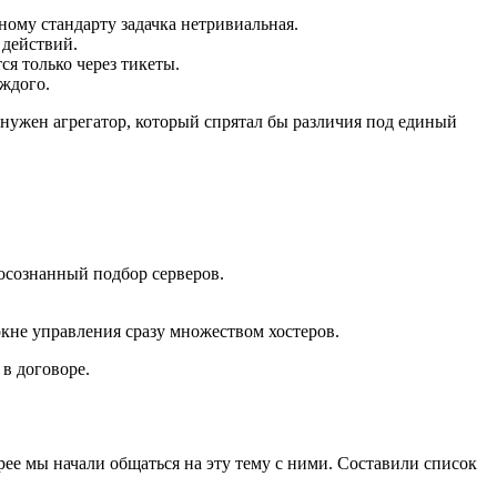
иному стандарту задачка нетривиальная.
 действий.
я только через тикеты.
аждого.
л нужен агрегатор, который спрятал бы различия под единый
 осознанный подбор серверов.
окне управления сразу множеством хостеров.
в договоре.
рее мы начали общаться на эту тему с ними. Составили список