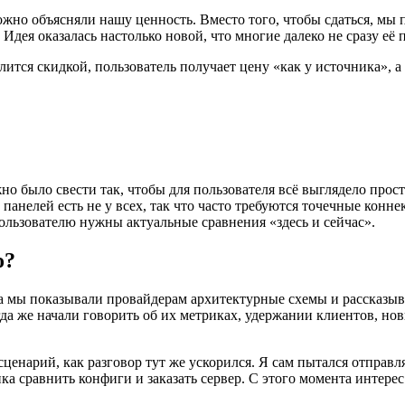
ложно объясняли нашу ценность. Вместо того, чтобы сдаться, мы
дея оказалась настолько новой, что многие далеко не сразу её 
ится скидкой, пользователь получает цену «как у источника», а
о было свести так, чтобы для пользователя всё выглядело прос
анелей есть не у всех, так что часто требуются точечные конне
льзователю нужны актуальные сравнения «здесь и сейчас».
о?
ла мы показывали провайдерам архитектурные схемы и рассказыв
гда же начали говорить об их метриках, удержании клиентов, но
ценарий, как разговор тут же ускорился. Я сам пытался отправл
а сравнить конфиги и заказать сервер. С этого момента интерес