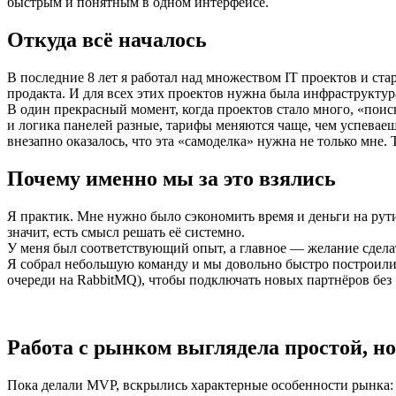
быстрым и понятным в одном интерфейсе.
Откуда всё началось
В последние 8 лет я работал над множеством IT проектов и ст
продакта. И для всех этих проектов нужна была инфраструктур
В один прекрасный момент, когда проектов стало много, «поис
и логика панелей разные, тарифы меняются чаще, чем успеваеш
внезапно оказалось, что эта «самоделка» нужна не только мне.
Почему именно мы за это взялись
Я практик. Мне нужно было сэкономить время и деньги на рутин
значит, есть смысл решать её системно.
У меня был соответствующий опыт, а главное — желание сдела
Я собрал небольшую команду и мы довольно быстро построили ра
очереди на RabbitMQ), чтобы подключать новых партнёров без
Работа с рынком выглядела простой, но 
Пока делали MVP, вскрылись характерные особенности рынка: