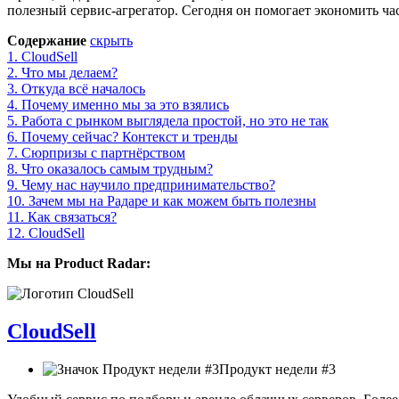
полезный сервис-агрегатор. Сегодня он помогает экономить ч
Содержание
скрыть
1.
CloudSell
2.
Что мы делаем?
3.
Откуда всё началось
4.
Почему именно мы за это взялись
5.
Работа с рынком выглядела простой, но это не так
6.
Почему сейчас? Контекст и тренды
7.
Сюрпризы с партнёрством
8.
Что оказалось самым трудным?
9.
Чему нас научило предпринимательство?
10.
Зачем мы на Радаре и как можем быть полезны
11.
Как связаться?
12.
CloudSell
Мы на Product Radar:
CloudSell
Продукт недели #3