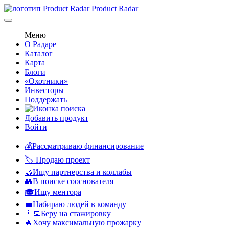
Product Radar
Меню
О Радаре
Каталог
Карта
Блоги
«Охотники»
Инвесторы
Поддержать
Добавить продукт
Войти
💰Рассматриваю финансирование
🏷️ Продаю проект
🤝Ищу партнерства и коллабы
👥В поиске сооснователя
🎓Ищу ментора
💼Набираю людей в команду
👨‍💻Беру на стажировку
🔥Хочу максимальную прожарку