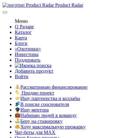
Product Radar
Меню
О Радаре
Каталог
Карта
Блоги
«Охотники»
Инвесторы
Поддержать
Добавить продукт
Войти
Рассматриваю финансирование
Продаю проект
Ищу партнерства и коллабы
В поиске сооснователя
Ищу ментора
Набираю людей в команду
Беру на стажировку
Хочу максимальную прожарку
Чат-боты для MAX
Open Source проекты