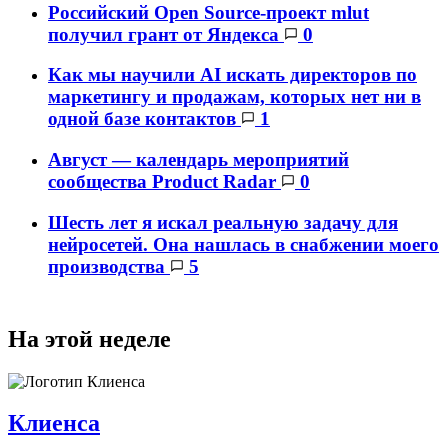
Российский Open Source-проект mlut
получил грант от Яндекса
0
Как мы научили AI искать директоров по
маркетингу и продажам, которых нет ни в
одной базе контактов
1
Август — календарь мероприятий
сообщества Product Radar
0
Шесть лет я искал реальную задачу для
нейросетей. Она нашлась в снабжении моего
производства
5
На этой неделе
Клиенса