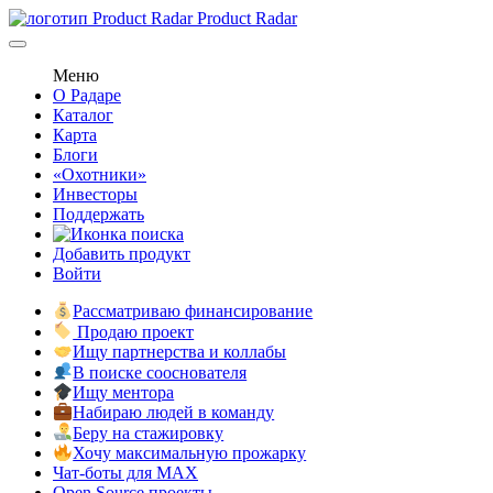
Product Radar
Меню
О Радаре
Каталог
Карта
Блоги
«Охотники»
Инвесторы
Поддержать
Добавить продукт
Войти
Рассматриваю финансирование
Продаю проект
Ищу партнерства и коллабы
В поиске сооснователя
Ищу ментора
Набираю людей в команду
Беру на стажировку
Хочу максимальную прожарку
Чат-боты для MAX
Open Source проекты