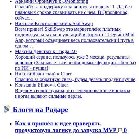
Аркадий Фроймчук
к
QMonitoring
Спасибо за поддержку и за вопросы по делу! 1. Да, без
плановых сроков сравнивать не с чем. В Qmonitoring
сейчас…
Николай Красногорский
к
SkillSwap
Всем привет! SkillSwap это маркетплейс платных
индивидуальных консультаций в формате Telegram Mini
App, который объединяет весь пользовательский путь в
одном…
Максим Девятых
к
Trigga 2.0
Хороший сервис, пользуюсь уже 3 месяца, результаты
хорошие) Закрывает все необходимые функции, сбор баз
по ИИ - пушка!
Никита Язвинский
к
Cluer
Спасибо за обратную связь, будем делать продукт лучше
Konstantin Efimov
к
Cluer
В целом сервис нужны, но сгенерированные вопросы
иногда выдают сильные перлы.
Блоги на Радаре
Как я пришёл к идее проверять
продуктовую логику до запуска MVP
0