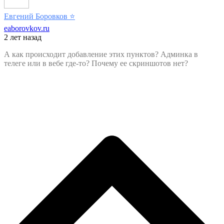
Евгений Боровков
⭐️
eaborovkov.ru
2 лет назад
А как происходит добавление этих пунктов? Админка в
телеге или в вебе где-то? Почему ее скриншотов нет?