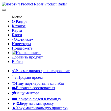
Product Radar
Меню
О Радаре
Каталог
Карта
Блоги
«Охотники»
Инвесторы
Поддержать
Добавить продукт
Войти
💰Рассматриваю финансирование
🏷️ Продаю проект
🤝Ищу партнерства и коллабы
👥В поиске сооснователя
🎓Ищу ментора
💼Набираю людей в команду
👨‍💻Беру на стажировку
🔥Хочу максимальную прожарку