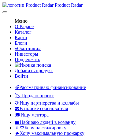
Product Radar
Меню
О Радаре
Каталог
Карта
Блоги
«Охотники»
Инвесторы
Поддержать
Добавить продукт
Войти
💰Рассматриваю финансирование
🏷️ Продаю проект
🤝Ищу партнерства и коллабы
👥В поиске сооснователя
🎓Ищу ментора
💼Набираю людей в команду
👨‍💻Беру на стажировку
🔥Хочу максимальную прожарку