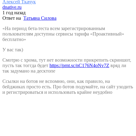
Алексей Ткачук
dnative.ru
1 год назад
Ответ на
Татьяна Силова
«На период бета-теста всем зарегистрированным
польхователям доступны сервисы тарифа «Проактивный»
бесплатно»
У вас так)
Смотрю с хрома, тут нет возможности прикрепить скриншот,
пусть так тоггда будет
https://prnt.sc/nC176N4oNv7Z
вряд ли
так задумано на десктопе
Ссылки на ботов не вспомню, они, как правило, на
бейджиках просто есть. Про ботов подумайте, на сайт уходить
и регистрироваться и использовать крайне неудобно