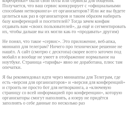
кофебрейки» были свои боты или сервисы для общения.
Получается, что ваш сервис конкурирует с «официальными
способами нетворкинга» от организаторов? Или же вы будете
целиться как раз в организаторов и таким образом набирать
базу конференций и посетителей? Тогда зачем конфам
отдавать вам «своих пользователей», да ещё и сегментировать
их, чтобы дальше вы их могли как-то «продавать» другим)
Не понял, что такое «сервис». Это приложение, веб-апка,
миниапп для телеграм? Ничего про техническое решение не
нашёл. А сайт (смотрю с десктопа) скорее всего заточен под
мобайл и вообще не умеет в отображение нормальное на
ноутбуке. Страница «тарифы» явно не доработана, плюс там
опечатки.
Я бы рекомендовал идти через миниаппы для Телеграм, где
есть «версия для организаторов» и «версия для конференций»
и строить не просто бот для нетворкинга, а «ключевую
страницу со всей информацией про конференции», которую
организаторы смогут наполнять, а юзеру не придётся
заполнять о себе данные по несколько раз