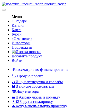
Product Radar
Меню
О Радаре
Каталог
Карта
Блоги
«Охотники»
Инвесторы
Поддержать
Добавить продукт
Войти
💰Рассматриваю финансирование
🏷️ Продаю проект
🤝Ищу партнерства и коллабы
👥В поиске сооснователя
🎓Ищу ментора
💼Набираю людей в команду
👨‍💻Беру на стажировку
🔥Хочу максимальную прожарку