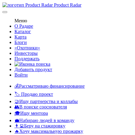
Product Radar
Меню
О Радаре
Каталог
Карта
Блоги
«Охотники»
Инвесторы
Поддержать
Добавить продукт
Войти
💰Рассматриваю финансирование
🏷️ Продаю проект
🤝Ищу партнерства и коллабы
👥В поиске сооснователя
🎓Ищу ментора
💼Набираю людей в команду
👨‍💻Беру на стажировку
🔥Хочу максимальную прожарку