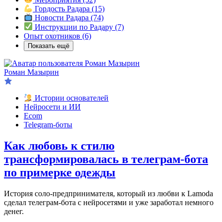
Гордость Радара
(15)
Новости Радара
(74)
Инструкции по Радару
(7)
Опыт охотников
(6)
Показать ещё
Роман Мазырин
Истории основателей
Нейросети и ИИ
Ecom
Telegram-боты
Как любовь к стилю
трансформировалась в телеграм-бота
по примерке одежды
История соло-предпринимателя, который из любви к Lamoda
сделал телеграм-бота с нейросетями и уже заработал немного
денег.