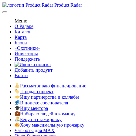
Product Radar
Меню
О Радаре
Каталог
Карта
Блоги
«Охотники»
Инвесторы
Поддержать
Добавить продукт
Войти
Рассматриваю финансирование
Продаю проект
Ищу партнерства и коллабы
В поиске сооснователя
Ищу ментора
Набираю людей в команду
Беру на стажировку
Хочу максимальную прожарку
Чат-боты для MAX
Open Source проекты