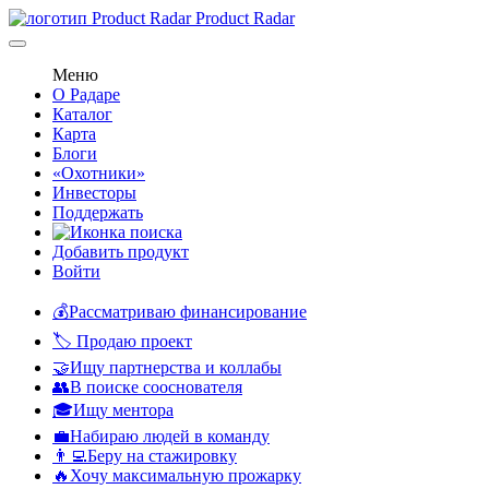
Product Radar
Меню
О Радаре
Каталог
Карта
Блоги
«Охотники»
Инвесторы
Поддержать
Добавить продукт
Войти
💰Рассматриваю финансирование
🏷️ Продаю проект
🤝Ищу партнерства и коллабы
👥В поиске сооснователя
🎓Ищу ментора
💼Набираю людей в команду
👨‍💻Беру на стажировку
🔥Хочу максимальную прожарку