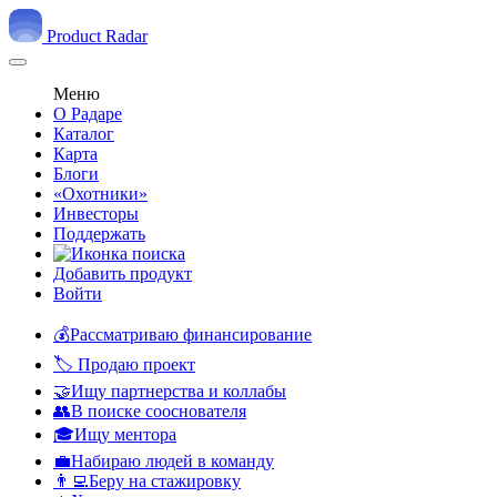
Product Radar
Меню
О Радаре
Каталог
Карта
Блоги
«Охотники»
Инвесторы
Поддержать
Добавить продукт
Войти
💰Рассматриваю финансирование
🏷️ Продаю проект
🤝Ищу партнерства и коллабы
👥В поиске сооснователя
🎓Ищу ментора
💼Набираю людей в команду
👨‍💻Беру на стажировку