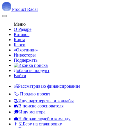
Product Radar
Меню
О Радаре
Каталог
Карта
Блоги
«Охотники»
Инвесторы
Поддержать
Добавить продукт
Войти
💰Рассматриваю финансирование
🏷️ Продаю проект
🤝Ищу партнерства и коллабы
👥В поиске сооснователя
🎓Ищу ментора
💼Набираю людей в команду
👨‍💻Беру на стажировку