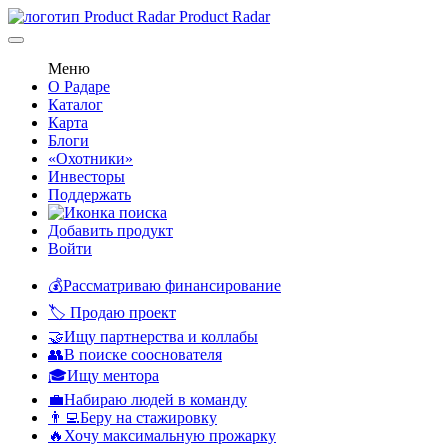
Product Radar
Меню
О Радаре
Каталог
Карта
Блоги
«Охотники»
Инвесторы
Поддержать
Добавить продукт
Войти
💰Рассматриваю финансирование
🏷️ Продаю проект
🤝Ищу партнерства и коллабы
👥В поиске сооснователя
🎓Ищу ментора
💼Набираю людей в команду
👨‍💻Беру на стажировку
🔥Хочу максимальную прожарку