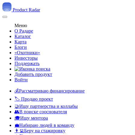
Product Radar
Меню
О Радаре
Каталог
Карта
Блоги
«Охотники»
Инвесторы
Поддержать
Добавить продукт
Войти
💰Рассматриваю финансирование
🏷️ Продаю проект
🤝Ищу партнерства и коллабы
👥В поиске сооснователя
🎓Ищу ментора
💼Набираю людей в команду
👨‍💻Беру на стажировку