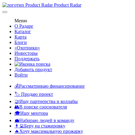
Product Radar
Меню
О Радаре
Каталог
Карта
Блоги
«Охотники»
Инвесторы
Поддержать
Добавить продукт
Войти
💰Рассматриваю финансирование
🏷️ Продаю проект
🤝Ищу партнерства и коллабы
👥В поиске сооснователя
🎓Ищу ментора
💼Набираю людей в команду
👨‍💻Беру на стажировку
🔥Хочу максимальную прожарку