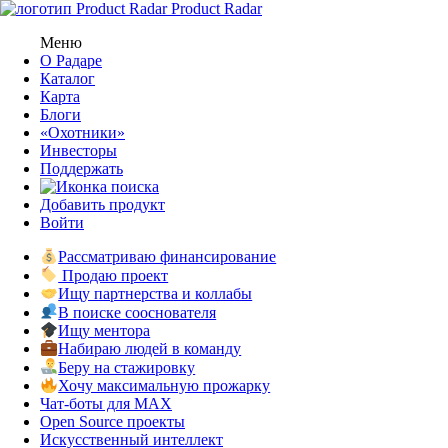
Product Radar
Меню
О Радаре
Каталог
Карта
Блоги
«Охотники»
Инвесторы
Поддержать
Добавить продукт
Войти
Рассматриваю финансирование
Продаю проект
Ищу партнерства и коллабы
В поиске сооснователя
Ищу ментора
Набираю людей в команду
Беру на стажировку
Хочу максимальную прожарку
Чат-боты для MAX
Open Source проекты
Искусственный интеллект