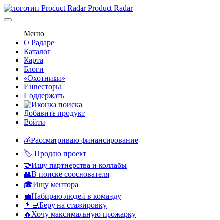
Product Radar
Меню
О Радаре
Каталог
Карта
Блоги
«Охотники»
Инвесторы
Поддержать
Добавить продукт
Войти
💰Рассматриваю финансирование
🏷️ Продаю проект
🤝Ищу партнерства и коллабы
👥В поиске сооснователя
🎓Ищу ментора
💼Набираю людей в команду
👨‍💻Беру на стажировку
🔥Хочу максимальную прожарку