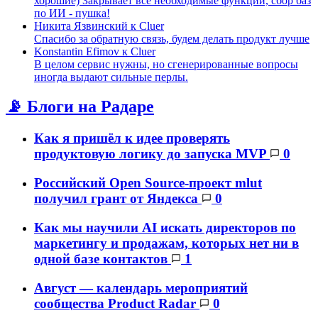
хорошие) Закрывает все необходимые функции, сбор баз
по ИИ - пушка!
Никита Язвинский
к
Cluer
Спасибо за обратную связь, будем делать продукт лучше
Konstantin Efimov
к
Cluer
В целом сервис нужны, но сгенерированные вопросы
иногда выдают сильные перлы.
📡 Блоги на Радаре
Как я пришёл к идее проверять
продуктовую логику до запуска MVP
0
Российский Open Source-проект mlut
получил грант от Яндекса
0
Как мы научили AI искать директоров по
маркетингу и продажам, которых нет ни в
одной базе контактов
1
Август — календарь мероприятий
сообщества Product Radar
0