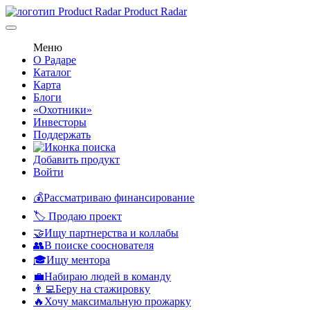
Product Radar
Меню
О Радаре
Каталог
Карта
Блоги
«Охотники»
Инвесторы
Поддержать
Добавить продукт
Войти
💰Рассматриваю финансирование
🏷️ Продаю проект
🤝Ищу партнерства и коллабы
👥В поиске сооснователя
🎓Ищу ментора
💼Набираю людей в команду
👨‍💻Беру на стажировку
🔥Хочу максимальную прожарку