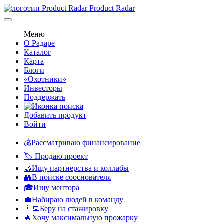
Product Radar
Меню
О Радаре
Каталог
Карта
Блоги
«Охотники»
Инвесторы
Поддержать
Добавить продукт
Войти
💰Рассматриваю финансирование
🏷️ Продаю проект
🤝Ищу партнерства и коллабы
👥В поиске сооснователя
🎓Ищу ментора
💼Набираю людей в команду
👨‍💻Беру на стажировку
🔥Хочу максимальную прожарку