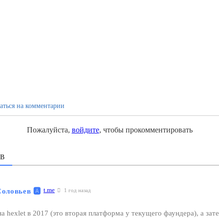
аться на комментарии
Пожалуйста,
войдите
, чтобы прокомментировать
В
t.me
Соловьев
🅰️
1 год назад
а hexlet в 2017 (это вторая платформа у текущего фаундера), а зате