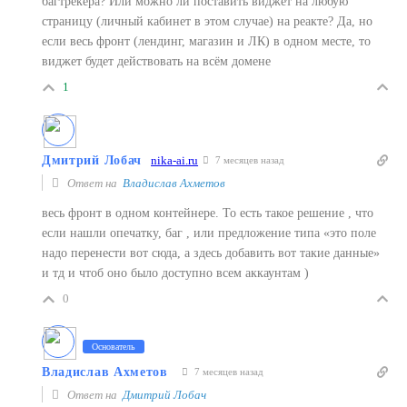
багтрекера? Или можно ли поставить виджет на любую
страницу (личный кабинет в этом случае) на реакте? Да, но
если весь фронт (лендинг, магазин и ЛК) в одном месте, то
виджет будет действовать на всём домене
1
Дмитрий Лобач
nika-ai.ru
7 месяцев назад
Ответ на
Владислав Ахметов
весь фронт в одном контейнере. То есть такое решение , что
если нашли опечатку, баг , или предложение типа «это поле
надо перенести вот сюда, а здесь добавить вот такие данные»
и тд и чтоб оно было доступно всем аккаунтам )
0
Основатель
Владислав Ахметов
7 месяцев назад
Ответ на
Дмитрий Лобач