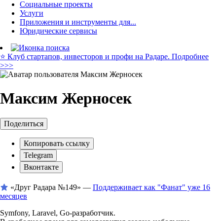
Социальные проекты
Услуги
Приложения и инструменты для...
Юридические сервисы
⭐️ Клуб стартапов, инвесторов и профи на Радаре. Подробнее
>>>
Максим Жерносек
Поделиться
Копировать ссылку
Telegram
Вконтакте
«Друг Радара
№149»
—
Поддерживает как "Фанат" уже 16
месяцев
Symfony, Laravel, Go-разработчик.