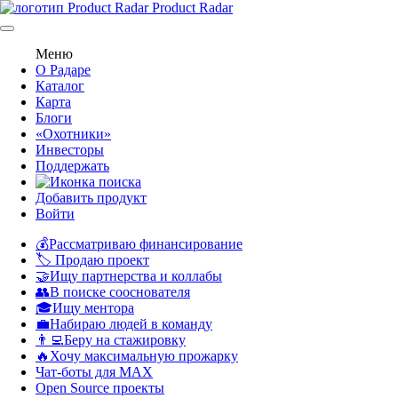
Product Radar
Меню
О Радаре
Каталог
Карта
Блоги
«Охотники»
Инвесторы
Поддержать
Добавить продукт
Войти
💰Рассматриваю финансирование
🏷️ Продаю проект
🤝Ищу партнерства и коллабы
👥В поиске сооснователя
🎓Ищу ментора
💼Набираю людей в команду
👨‍💻Беру на стажировку
🔥Хочу максимальную прожарку
Чат-боты для MAX
Open Source проекты