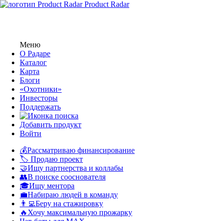
Product Radar
Меню
О Радаре
Каталог
Карта
Блоги
«Охотники»
Инвесторы
Поддержать
Добавить продукт
Войти
💰Рассматриваю финансирование
🏷️ Продаю проект
🤝Ищу партнерства и коллабы
👥В поиске сооснователя
🎓Ищу ментора
💼Набираю людей в команду
👨‍💻Беру на стажировку
🔥Хочу максимальную прожарку