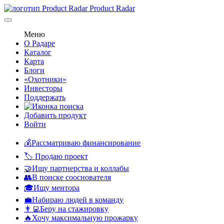
Product Radar
Меню
О Радаре
Каталог
Карта
Блоги
«Охотники»
Инвесторы
Поддержать
Добавить продукт
Войти
💰Рассматриваю финансирование
🏷️ Продаю проект
🤝Ищу партнерства и коллабы
👥В поиске сооснователя
🎓Ищу ментора
💼Набираю людей в команду
👨‍💻Беру на стажировку
🔥Хочу максимальную прожарку