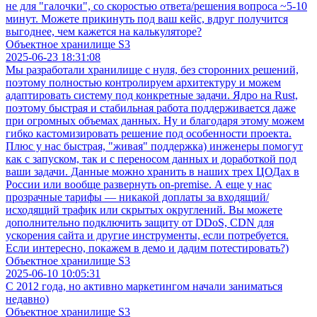
не для "галочки", со скоростью ответа/решения вопроса ~5-10
минут. Можете прикинуть под ваш кейс, вдруг получится
выгоднее, чем кажется на калькуляторе?
Объектное хранилище S3
2025-06-23 18:31:08
Мы разработали хранилище с нуля, без сторонних решений,
поэтому полностью контролируем архитектуру и можем
адаптировать систему под конкретные задачи. Ядро на Rust,
поэтому быстрая и стабильная работа поддерживается даже
при огромных объемах данных. Ну и благодаря этому можем
гибко кастомизировать решение под особенности проекта.
Плюс у нас быстрая, "живая" поддержка) инженеры помогут
как с запуском, так и с переносом данных и доработкой под
ваши задачи. Данные можно хранить в наших трех ЦОДах в
России или вообще развернуть on-premise. А еще у нас
прозрачные тарифы — никакой доплаты за входящий/
исходящий трафик или скрытых округлений. Вы можете
дополнительно подключить защиту от DDoS, CDN для
ускорения сайта и другие инструменты, если потребуется.
Если интересно, покажем в демо и дадим потестировать?)
Объектное хранилище S3
2025-06-10 10:05:31
С 2012 года, но активно маркетингом начали заниматься
недавно)
Объектное хранилище S3