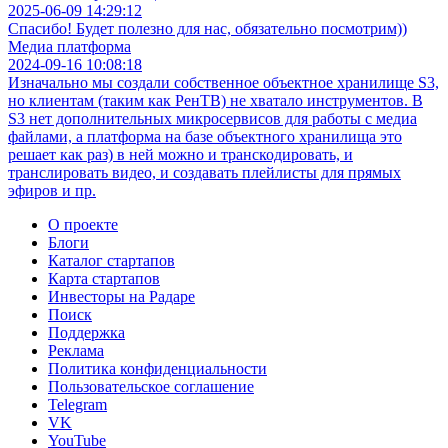
2025-06-09 14:29:12
Спасибо! Будет полезно для нас, обязательно посмотрим))
Медиа платформа
2024-09-16 10:08:18
Изначально мы создали собственное объектное хранилище S3,
но клиентам (таким как РенТВ) не хватало инструментов. В
S3 нет дополнительных микросервисов для работы с медиа
файлами, а платформа на базе объектного хранилища это
решает как раз) в ней можно и транскодировать, и
транслировать видео, и создавать плейлисты для прямых
эфиров и пр.
О проекте
Блоги
Каталог стартапов
Карта стартапов
Инвесторы на Радаре
Поиск
Поддержка
Реклама
Политика конфиденциальности
Пользовательское соглашение
Telegram
VK
YouTube