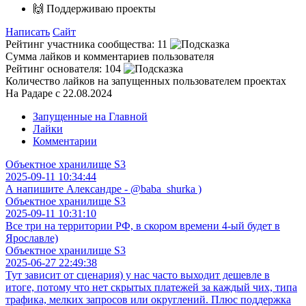
🙌 Поддерживаю проекты
Написать
Сайт
Рейтинг участника сообщества:
11
Сумма лайков и комментариев пользователя
Рейтинг основателя:
104
Количество лайков на запущенных пользователем проектах
На Радаре с 22.08.2024
Запущенные на Главной
Лайки
Комментарии
Объектное хранилище S3
2025-09-11 10:34:44
А напишите Александре - @baba_shurka )
Объектное хранилище S3
2025-09-11 10:31:10
Все три на территории РФ, в скором времени 4-ый будет в
Ярославле)
Объектное хранилище S3
2025-06-27 22:49:38
Тут зависит от сценария) у нас часто выходит дешевле в
итоге, потому что нет скрытых платежей за каждый чих, типа
трафика, мелких запросов или округлений. Плюс поддержка