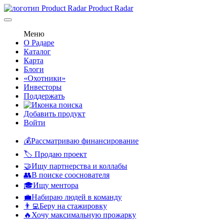
Product Radar
Меню
О Радаре
Каталог
Карта
Блоги
«Охотники»
Инвесторы
Поддержать
Добавить продукт
Войти
💰Рассматриваю финансирование
🏷️ Продаю проект
🤝Ищу партнерства и коллабы
👥В поиске сооснователя
🎓Ищу ментора
💼Набираю людей в команду
👨‍💻Беру на стажировку
🔥Хочу максимальную прожарку