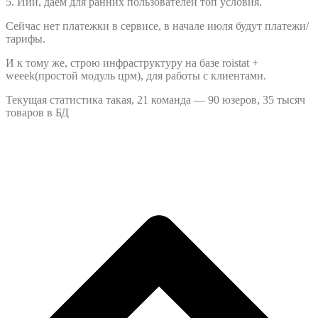
5. Иии, даем для ранних пользователей топ условия.
Сейчас нет платежки в сервисе, в начале июля будут платежи/
тарифы.
И к тому же, строю инфраструктуру на базе roistat +
weeek(простой модуль црм), для работы с клиентами.
Текущая статистика такая, 21 команда — 90 юзеров, 35 тысяч
товаров в БД