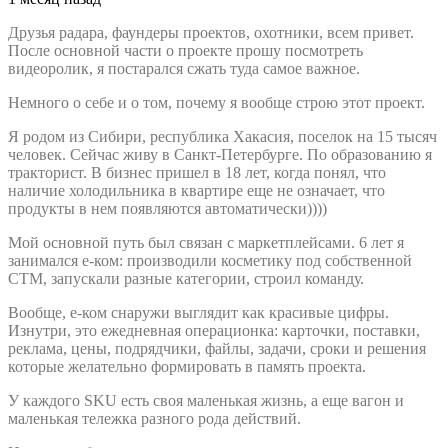
Друзья радара, фаундеры проектов, охотники, всем привет.
После основной части о проекте прошу посмотреть
видеоролик, я постарался сжать туда самое важное.
Немного о себе и о том, почему я вообще строю этот проект.
Я родом из Сибири, республика Хакасия, поселок на 15 тысяч
человек. Сейчас живу в Санкт-Петербурге. По образованию я
тракторист. В бизнес пришел в 18 лет, когда понял, что
наличие холодильника в квартире еще не означает, что
продукты в нем появляются автоматически))))
Мой основной путь был связан с маркетплейсами. 6 лет я
занимался е-ком: производили косметику под собственной
СТМ, запускали разные категории, строил команду.
Вообще, е-ком снаружи выглядит как красивые цифры.
Изнутри, это ежедневная операционка: карточки, поставки,
реклама, цены, подрядчики, файлы, задачи, сроки и решения
которые желательно формировать в память проекта.
У каждого SKU есть своя маленькая жизнь, а еще вагон и
маленькая тележка разного рода действий.