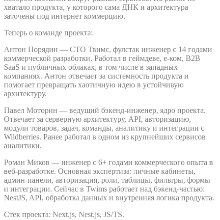
хватало продукта, у которого сама ДНК и архитектура
заточены под интернет коммерцию.
Теперь о команде проекта:
Антон Порядин — CTO Твимс, фулстак инженер с 14 годами
коммерческой разработки. Работал в геймдеве, е-ком, B2B
SaaS и публичных облаках, в том числе в западных
компаниях. Антон отвечает за системность продукта и
помогает превращать хаотичную идею в устойчивую
архитектуру.
Павел Моторин — ведущий бэкенд-инженер, ядро проекта.
Отвечает за серверную архитектуру, API, авторизацию,
модули товаров, задач, команды, аналитику и интеграции с
Wildberries. Ранее работал в одном из крупнейших сервисов
аналитики.
Роман Миков — инженер с 6+ годами коммерческого опыта в
веб-разработке. Основная экспертиза: личные кабинеты,
админ-панели, авторизация, роли, таблицы, фильтры, формы
и интеграции. Сейчас в Twims работает над бэкенд-частью:
NestJS, API, обработка данных и внутренняя логика продукта.
Стек проекта: Next.js, Nest.js, JS/TS.