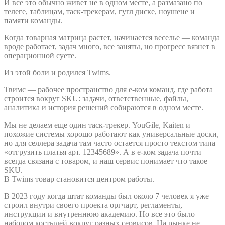
И все это обычно живет не в одном месте, а размазано по
телеге, таблицам, таск-трекерам, гугл диске, ноушене и
памяти команды.
Когда товарная матрица растет, начинается веселье — команда
вроде работает, задач много, все заняты, но прогресс вязнет в
операционной суете.
Из этой боли и родился Twims.
Твимс — рабочее пространство для е-ком команд, где работа
строится вокруг SKU: задачи, ответственные, файлы,
аналитика и история решений собираются в одном месте.
Мы не делаем еще один таск-трекер. YouGile, Kaiten и
похожие системы хорошо работают как универсальные доски,
но для селлера задача там часто остается просто текстом типа
«отгрузить платья арт. 12345689». А в е-ком задача почти
всегда связана с товаром, и наш сервис понимает что такое
SKU.
В Twims товар становится центром работы.
В 2023 году когда штат команды был около 7 человек я уже
строил внутри своего проекта оргчарт, регламенты,
инструкции и внутреннюю академию. Но все это было
набором костылей вокруг разных сервисов. На рынке не