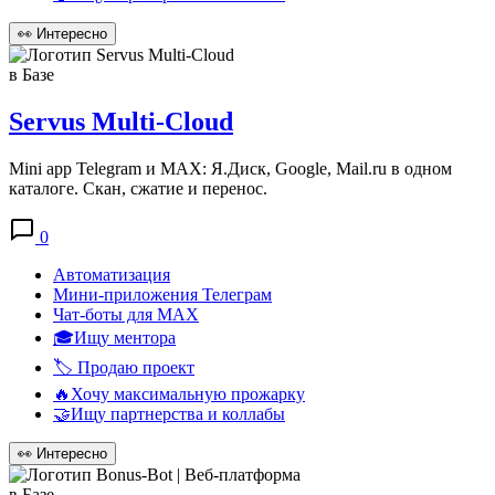
👀
Интересно
в Базе
Servus Multi-Cloud
Mini app Telegram и MAX: Я.Диск, Google, Mail.ru в одном
каталоге. Скан, сжатие и перенос.
0
Автоматизация
Мини-приложения Телеграм
Чат-боты для MAX
🎓Ищу ментора
🏷️ Продаю проект
🔥Хочу максимальную прожарку
🤝Ищу партнерства и коллабы
👀
Интересно
в Базе