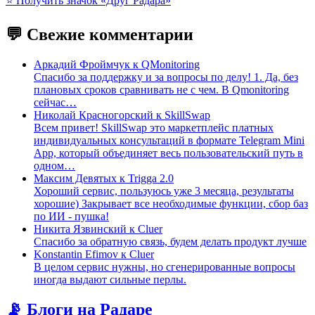
⭐️ Получить значок «Друг Радара»
💬 Свежие комментарии
Аркадий Фроймчук
к
QMonitoring
Спасибо за поддержку и за вопросы по делу! 1. Да, без
плановых сроков сравнивать не с чем. В Qmonitoring
сейчас…
Николай Красногорский
к
SkillSwap
Всем привет! SkillSwap это маркетплейс платных
индивидуальных консультаций в формате Telegram Mini
App, который объединяет весь пользовательский путь в
одном…
Максим Девятых
к
Trigga 2.0
Хороший сервис, пользуюсь уже 3 месяца, результаты
хорошие) Закрывает все необходимые функции, сбор баз
по ИИ - пушка!
Никита Язвинский
к
Cluer
Спасибо за обратную связь, будем делать продукт лучше
Konstantin Efimov
к
Cluer
В целом сервис нужны, но сгенерированные вопросы
иногда выдают сильные перлы.
📡 Блоги на Радаре