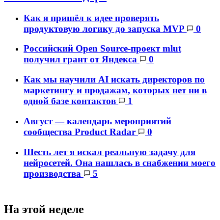
Как я пришёл к идее проверять
продуктовую логику до запуска MVP
0
Российский Open Source-проект mlut
получил грант от Яндекса
0
Как мы научили AI искать директоров по
маркетингу и продажам, которых нет ни в
одной базе контактов
1
Август — календарь мероприятий
сообщества Product Radar
0
Шесть лет я искал реальную задачу для
нейросетей. Она нашлась в снабжении моего
производства
5
На этой неделе