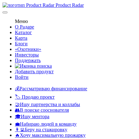
Product Radar
Меню
О Радаре
Каталог
Карта
Блоги
«Охотники»
Инвесторы
Поддержать
Добавить продукт
Войти
💰Рассматриваю финансирование
🏷️ Продаю проект
🤝Ищу партнерства и коллабы
👥В поиске сооснователя
🎓Ищу ментора
💼Набираю людей в команду
👨‍💻Беру на стажировку
🔥Хочу максимальную прожарку