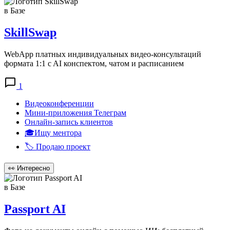
в Базе
SkillSwap
WebApp платных индивидуальных видео-консультаций
формата 1:1 c AI конспектом, чатом и расписанием
1
Видеоконференции
Мини-приложения Телеграм
Онлайн-запись клиентов
🎓Ищу ментора
🏷️ Продаю проект
👀
Интересно
в Базе
Passport AI