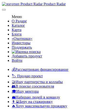
Product Radar
Меню
О Радаре
Каталог
Карта
Блоги
«Охотники»
Инвесторы
Поддержать
Добавить продукт
Войти
💰Рассматриваю финансирование
🏷️ Продаю проект
🤝Ищу партнерства и коллабы
👥В поиске сооснователя
🎓Ищу ментора
💼Набираю людей в команду
👨‍💻Беру на стажировку
🔥Хочу максимальную прожарку