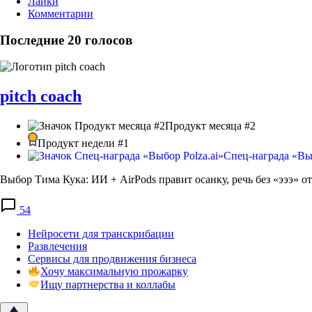
Лайки
Комментарии
Последние 20 голосов
pitch coach
Продукт месяца #2
Продукт недели #1
Спец-награда «Выб
Выбор Тима Кука: ИИ + AirPods правит осанку, речь без «эээ» о
54
Нейросети для транскрибации
Развлечения
Сервисы для продвижения бизнеса
Хочу максимальную прожарку
Ищу партнерства и коллабы