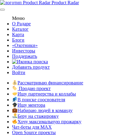
Product Radar
Меню
О Радаре
Каталог
Карта
Блоги
«Охотники»
Инвесторы
Поддержать
Добавить продукт
Войти
Рассматриваю финансирование
Продаю проект
Ищу партнерства и коллабы
В поиске сооснователя
Ищу ментора
Набираю людей в команду
Беру на стажировку
Хочу максимальную прожарку
Чат-боты для MAX
Open Source проекты