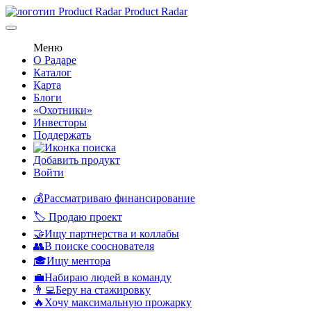
Product Radar
Меню
О Радаре
Каталог
Карта
Блоги
«Охотники»
Инвесторы
Поддержать
Добавить продукт
Войти
💰Рассматриваю финансирование
🏷️ Продаю проект
🤝Ищу партнерства и коллабы
👥В поиске сооснователя
🎓Ищу ментора
💼Набираю людей в команду
👨‍💻Беру на стажировку
🔥Хочу максимальную прожарку