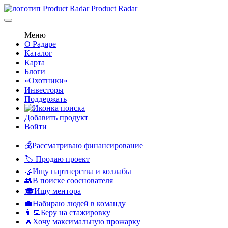
Product Radar
Меню
О Радаре
Каталог
Карта
Блоги
«Охотники»
Инвесторы
Поддержать
Добавить продукт
Войти
💰Рассматриваю финансирование
🏷️ Продаю проект
🤝Ищу партнерства и коллабы
👥В поиске сооснователя
🎓Ищу ментора
💼Набираю людей в команду
👨‍💻Беру на стажировку
🔥Хочу максимальную прожарку