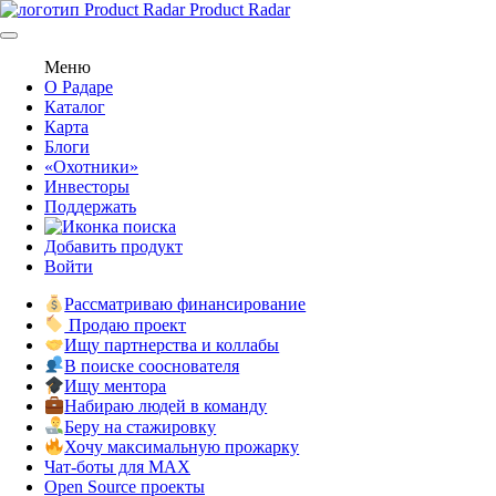
Product Radar
Меню
О Радаре
Каталог
Карта
Блоги
«Охотники»
Инвесторы
Поддержать
Добавить продукт
Войти
Рассматриваю финансирование
Продаю проект
Ищу партнерства и коллабы
В поиске сооснователя
Ищу ментора
Набираю людей в команду
Беру на стажировку
Хочу максимальную прожарку
Чат-боты для MAX
Open Source проекты