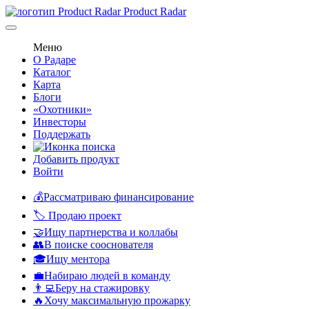
Product Radar
Меню
О Радаре
Каталог
Карта
Блоги
«Охотники»
Инвесторы
Поддержать
Добавить продукт
Войти
💰Рассматриваю финансирование
🏷️ Продаю проект
🤝Ищу партнерства и коллабы
👥В поиске сооснователя
🎓Ищу ментора
💼Набираю людей в команду
👨‍💻Беру на стажировку
🔥Хочу максимальную прожарку