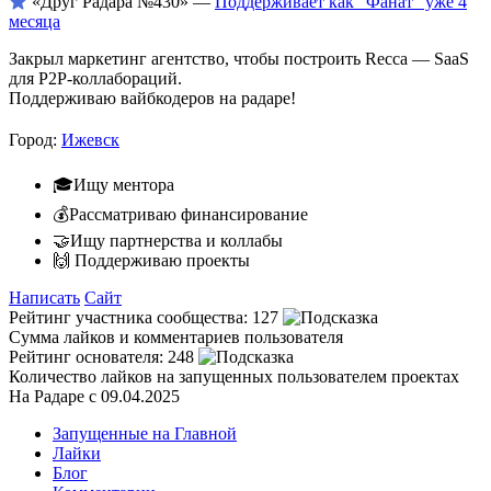
«Друг Радара
№430»
—
Поддерживает как "Фанат" уже 4
месяца
Закрыл маркетинг агентство, чтобы построить Recca — SaaS
для P2P-коллабораций.
Поддерживаю вайбкодеров на радаре!
Город:
Ижевск
🎓Ищу ментора
💰Рассматриваю финансирование
🤝Ищу партнерства и коллабы
🙌 Поддерживаю проекты
Написать
Сайт
Рейтинг участника сообщества:
127
Сумма лайков и комментариев пользователя
Рейтинг основателя:
248
Количество лайков на запущенных пользователем проектах
На Радаре с 09.04.2025
Запущенные на Главной
Лайки
Блог