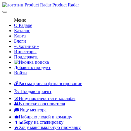
Product Radar
Меню
О Радаре
Каталог
Карта
Блоги
«Охотники»
Инвесторы
Поддержать
Добавить продукт
Войти
💰Рассматриваю финансирование
🏷️ Продаю проект
🤝Ищу партнерства и коллабы
👥В поиске сооснователя
🎓Ищу ментора
💼Набираю людей в команду
👨‍💻Беру на стажировку
🔥Хочу максимальную прожарку