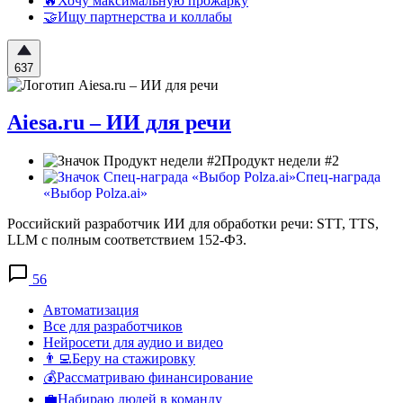
🔥Хочу максимальную прожарку
🤝Ищу партнерства и коллабы
637
Aiesa.ru – ИИ для речи
Продукт недели #2
Спец-награда
«Выбор Polza.ai»
Российский разработчик ИИ для обработки речи: STT, TTS,
LLM с полным соответствием 152-ФЗ.
56
Автоматизация
Все для разработчиков
Нейросети для аудио и видео
👨‍💻Беру на стажировку
💰Рассматриваю финансирование
💼Набираю людей в команду