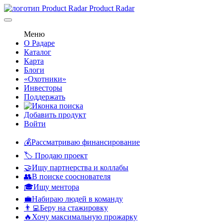
Product Radar
Меню
О Радаре
Каталог
Карта
Блоги
«Охотники»
Инвесторы
Поддержать
Добавить продукт
Войти
💰Рассматриваю финансирование
🏷️ Продаю проект
🤝Ищу партнерства и коллабы
👥В поиске сооснователя
🎓Ищу ментора
💼Набираю людей в команду
👨‍💻Беру на стажировку
🔥Хочу максимальную прожарку