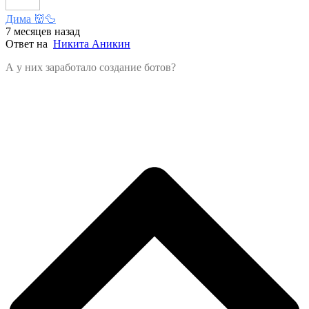
Дима 👹🦆
7 месяцев назад
Ответ на
Никита Аникин
А у них заработало создание ботов?