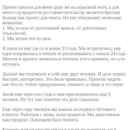
Проект начался для меня сразу же на серьезной ноте, а для
моего соучредителя (по совместительству является братом)
больше как проект для опыта. Но нас объединяет несколько
моментов:
1. Мы устали от допотопной записи, от допотопных
технологий.
2. Мы хотим что-то свое.
Я написал ему где-то в конце 23 года. Мы встретились, ему
идея понравилась и начали ее реализовывать с начала 24 года.
Многое в проекте менялось в течении этого времени, но суть
осталась.
Дальше мы подтянули к себе еще двух человек. И дело пошло
быстрее, интереснее. Это было прикольно. Приятно видеть
как что-то, тобою придуманное, оживает, и люди в это верят.
Затем еще через пол года к нам присоединилось еще 6
человек. Ну тут уже понятно что дело серьезное.
Еще через пару месяцев мы вышли на первого тестового
клиента. Работаем с ними, всем нравится. Мы допиливаем
наш продукт. Понимаем боли бизнеса.
Конечно нам не хватает опыта в каких-то моментах, но в