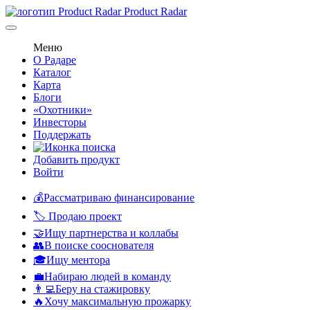
Product Radar
Меню
О Радаре
Каталог
Карта
Блоги
«Охотники»
Инвесторы
Поддержать
Добавить продукт
Войти
💰Рассматриваю финансирование
🏷️ Продаю проект
🤝Ищу партнерства и коллабы
👥В поиске сооснователя
🎓Ищу ментора
💼Набираю людей в команду
👨‍💻Беру на стажировку
🔥Хочу максимальную прожарку