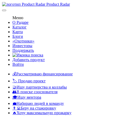
Product Radar
Меню
О Радаре
Каталог
Карта
Блоги
«Охотники»
Инвесторы
Поддержать
Добавить продукт
Войти
💰Рассматриваю финансирование
🏷️ Продаю проект
🤝Ищу партнерства и коллабы
👥В поиске сооснователя
🎓Ищу ментора
💼Набираю людей в команду
👨‍💻Беру на стажировку
🔥Хочу максимальную прожарку