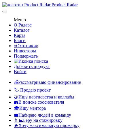
Product Radar
Меню
О Радаре
Каталог
Карта
Блоги
«Охотники»
Инвесторы
Поддержать
Добавить продукт
Войти
💰Рассматриваю финансирование
🏷️ Продаю проект
🤝Ищу партнерства и коллабы
👥В поиске сооснователя
🎓Ищу ментора
💼Набираю людей в команду
👨‍💻Беру на стажировку
🔥Хочу максимальную прожарку