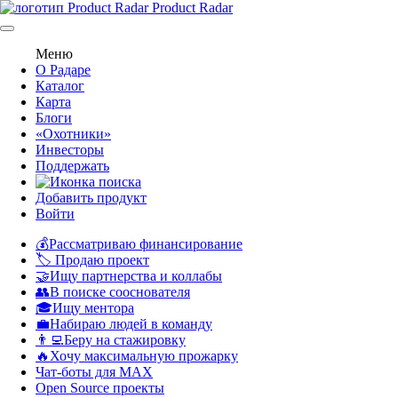
Product Radar
Меню
О Радаре
Каталог
Карта
Блоги
«Охотники»
Инвесторы
Поддержать
Добавить продукт
Войти
💰Рассматриваю финансирование
🏷️ Продаю проект
🤝Ищу партнерства и коллабы
👥В поиске сооснователя
🎓Ищу ментора
💼Набираю людей в команду
👨‍💻Беру на стажировку
🔥Хочу максимальную прожарку
Чат-боты для MAX
Open Source проекты