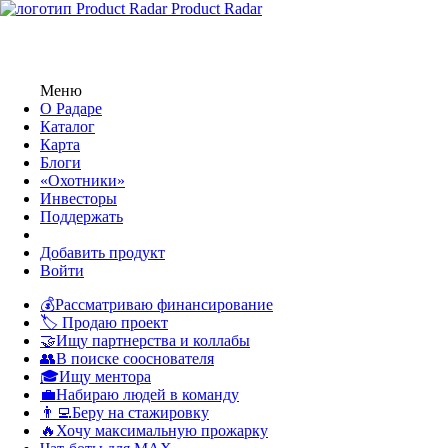
Product Radar
Меню
О Радаре
Каталог
Карта
Блоги
«Охотники»
Инвесторы
Поддержать
Добавить продукт
Войти
💰Рассматриваю финансирование
🏷️ Продаю проект
🤝Ищу партнерства и коллабы
👥В поиске сооснователя
🎓Ищу ментора
💼Набираю людей в команду
👨‍💻Беру на стажировку
🔥Хочу максимальную прожарку