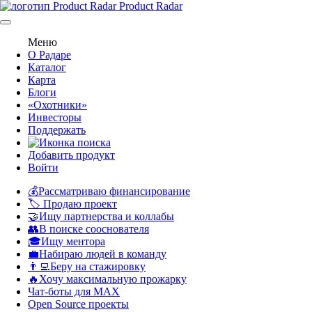
Product Radar
Меню
О Радаре
Каталог
Карта
Блоги
«Охотники»
Инвесторы
Поддержать
Добавить продукт
Войти
💰Рассматриваю финансирование
🏷️ Продаю проект
🤝Ищу партнерства и коллабы
👥В поиске сооснователя
🎓Ищу ментора
💼Набираю людей в команду
👨‍💻Беру на стажировку
🔥Хочу максимальную прожарку
Чат-боты для MAX
Open Source проекты