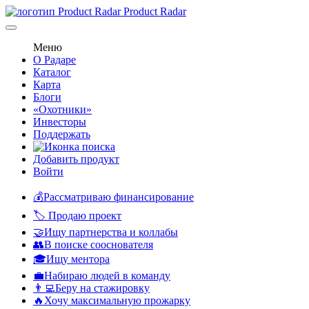
Product Radar
Меню
О Радаре
Каталог
Карта
Блоги
«Охотники»
Инвесторы
Поддержать
Добавить продукт
Войти
💰Рассматриваю финансирование
🏷️ Продаю проект
🤝Ищу партнерства и коллабы
👥В поиске сооснователя
🎓Ищу ментора
💼Набираю людей в команду
👨‍💻Беру на стажировку
🔥Хочу максимальную прожарку