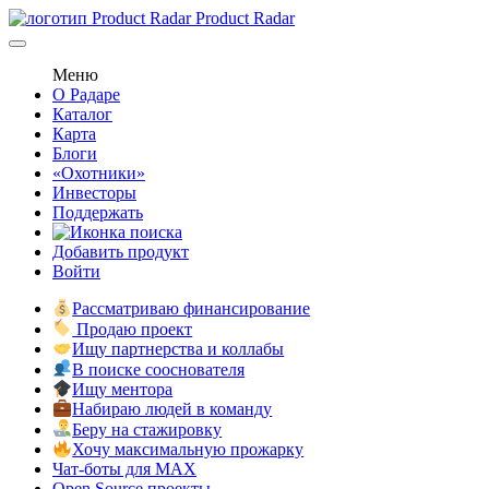
Product Radar
Меню
О Радаре
Каталог
Карта
Блоги
«Охотники»
Инвесторы
Поддержать
Добавить продукт
Войти
Рассматриваю финансирование
Продаю проект
Ищу партнерства и коллабы
В поиске сооснователя
Ищу ментора
Набираю людей в команду
Беру на стажировку
Хочу максимальную прожарку
Чат-боты для MAX
Open Source проекты