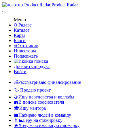
Product Radar
Меню
О Радаре
Каталог
Карта
Блоги
«Охотники»
Инвесторы
Поддержать
Добавить продукт
Войти
💰Рассматриваю финансирование
🏷️ Продаю проект
🤝Ищу партнерства и коллабы
👥В поиске сооснователя
🎓Ищу ментора
💼Набираю людей в команду
👨‍💻Беру на стажировку
🔥Хочу максимальную прожарку