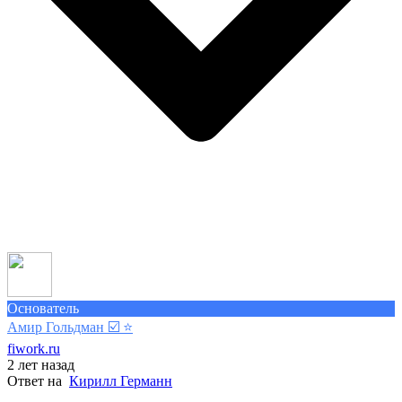
Основатель
Амир Гольдман ☑️
⭐️
fiwork.ru
2 лет назад
Ответ на
Кирилл Германн