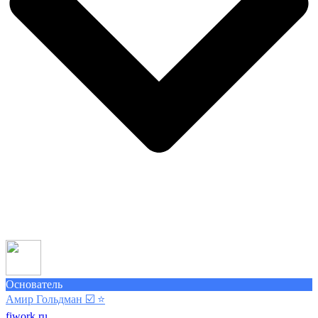
Основатель
Амир Гольдман ☑️
⭐️
fiwork.ru