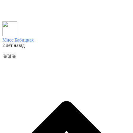
Мисс Бабицкая
2 лет назад
💣💣💣