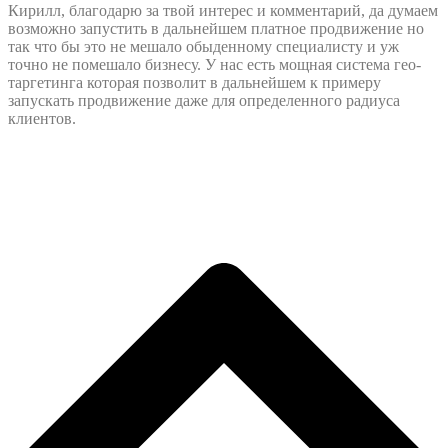
Кирилл, благодарю за твой интерес и комментарий, да думаем
возможно запустить в дальнейшем платное продвижение но
так что бы это не мешало обыденному специалисту и уж
точно не помешало бизнесу. У нас есть мощная система гео-
таргетинга которая позволит в дальнейшем к примеру
запускать продвижение даже для определенного радиуса
клиентов.