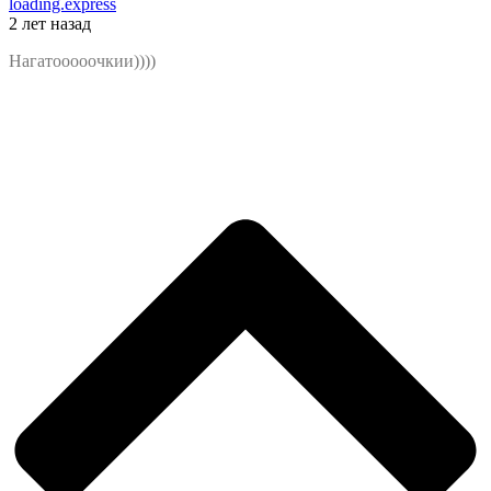
loading.express
2 лет назад
Нагатооооочкии))))