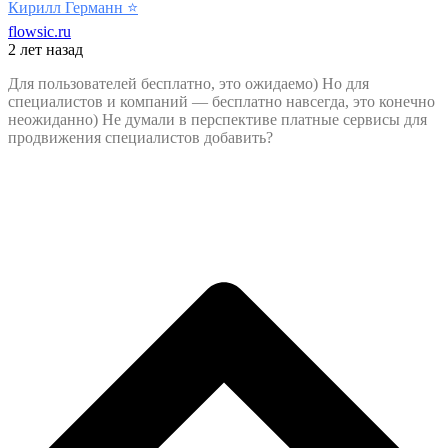
Кирилл Германн
⭐️
flowsic.ru
2 лет назад
Для пользователей бесплатно, это ожидаемо) Но для
специалистов и компаний — бесплатно навсегда, это конечно
неожиданно) Не думали в перспективе платные сервисы для
продвижения специалистов добавить?