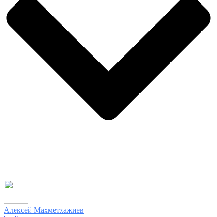
Алексей Махметхажиев