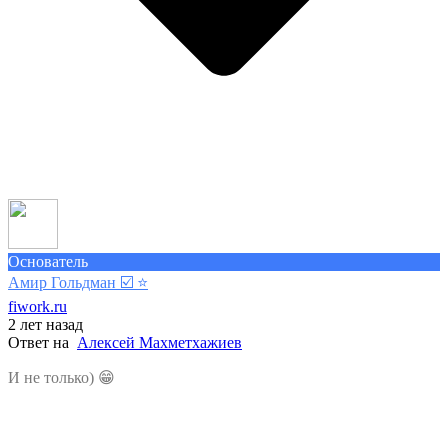
Основатель
Амир Гольдман ☑️
⭐️
fiwork.ru
2 лет назад
Ответ на
Алексей Махметхажиев
И не только) 😁