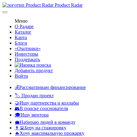
Product Radar
Меню
О Радаре
Каталог
Карта
Блоги
«Охотники»
Инвесторы
Поддержать
Добавить продукт
Войти
💰Рассматриваю финансирование
🏷️ Продаю проект
🤝Ищу партнерства и коллабы
👥В поиске сооснователя
🎓Ищу ментора
💼Набираю людей в команду
👨‍💻Беру на стажировку
🔥Хочу максимальную прожарку