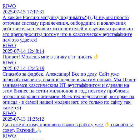
RIWO
2025-07-15 17:17:31
А как же Россию-матушку поднимать?))) Да не, мы просто
отточим систему привлечения, онбординга и вовлечения
действительно лучших исполнителей и научимся правильно
это преподносить) потому что в классическом аутстаффинге
нам это удается)
RIWO
2025-07-14 12:48:14
Привет! Можешь мне в личку в тг писать
RIWO
2025-07-14 12:45:19
Спасибо за фидбек, Александр! Все по делу. Сайт уже
перерабатывается, в конце недели выкатим новый. Мы 10 лет
занимаемся классическим ИТ-аутстаффингом и сделали на
этом бизнес на сотни миллионов в год, поэтому проблемы
отрасли хорошо понимаем. Всех тех недостатков, которые ты
описал - в самой нашей модели нет, это только по сайту так
кажется)
RIWO
2025-07-13 11:25:12
Да, тоже к этому пришли и взяли в работу уже
спасибо за
совет, Евгений
RIWO