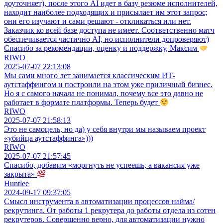
доуточняет), после этого AI идет в базу резюме исполнителей,
находит наиболее подходящих и присылает им этот запрос;
они его изучают и сами решают - откликаться или нет.
Заказчик ко всей базе доступа не имеет. Соответственно матч
обеспечивается частично AI, но исполнители допроверяют)
Спасибо за рекомендации, оценку и поддержку, Максим
RIWO
2025-07-07 22:13:08
Мы сами много лет занимается классическим ИТ-
аутстаффингом и построили на этом уже приличный бизнес.
Но я с самого начала не понимал, почему все это давно не
работает в формате платформы. Теперь будет
RIWO
2025-07-07 21:58:13
Это не самоцель, но да) у себя внутри мы называем проект
«убийца аутстаффинга»)))
RIWO
2025-07-07 21:57:45
Спасибо, добавим «моргнуть не успеешь, а вакансия уже
закрыта»
Huntlee
2024-09-17 09:37:05
Смысл инструмента в автоматизации процессов найма/
рекрутинга. От работы 1 рекрутера до работы отдела из сотен
рекрутеров. Совершенно верно, для автоматизации нужно