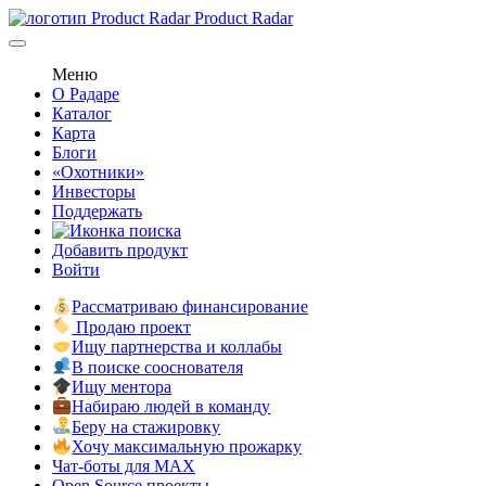
Product Radar
Меню
О Радаре
Каталог
Карта
Блоги
«Охотники»
Инвесторы
Поддержать
Добавить продукт
Войти
Рассматриваю финансирование
Продаю проект
Ищу партнерства и коллабы
В поиске сооснователя
Ищу ментора
Набираю людей в команду
Беру на стажировку
Хочу максимальную прожарку
Чат-боты для MAX
Open Source проекты