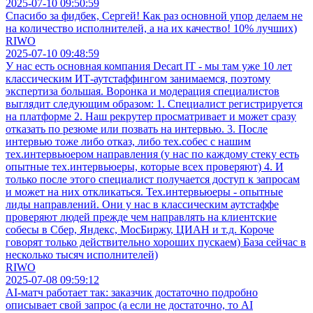
2025-07-10 09:50:59
Спасибо за фидбек, Сергей! Как раз основной упор делаем не
на количество исполнителей, а на их качество! 10% лучших)
RIWO
2025-07-10 09:48:59
У нас есть основная компания Decart IT - мы там уже 10 лет
классическим ИТ-аутстаффингом занимаемся, поэтому
экспертиза большая. Воронка и модерация специалистов
выглядит следующим образом: 1. Специалист регистрируется
на платформе 2. Наш рекрутер просматривает и может сразу
отказать по резюме или позвать на интервью. 3. После
интервью тоже либо отказ, либо тех.собес с нашим
тех.интервьюером направления (у нас по каждому стеку есть
опытные тех.интервьюеры, которые всех проверяют) 4. И
только после этого специалист получается доступ к запросам
и может на них откликаться. Тех.интервьюеры - опытные
лиды направлений. Они у нас в классическим аутстаффе
проверяют людей прежде чем направлять на клиентские
собесы в Сбер, Яндекс, МосБиржу, ЦИАН и т.д. Короче
говорят только действительно хороших пускаем) База сейчас в
несколько тысяч исполнителей)
RIWO
2025-07-08 09:59:12
AI-матч работает так: заказчик достаточно подробно
описывает свой запрос (а если не достаточно, то AI