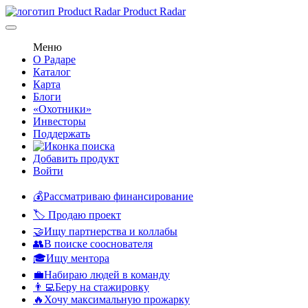
Product Radar
Меню
О Радаре
Каталог
Карта
Блоги
«Охотники»
Инвесторы
Поддержать
Добавить продукт
Войти
💰Рассматриваю финансирование
🏷️ Продаю проект
🤝Ищу партнерства и коллабы
👥В поиске сооснователя
🎓Ищу ментора
💼Набираю людей в команду
👨‍💻Беру на стажировку
🔥Хочу максимальную прожарку