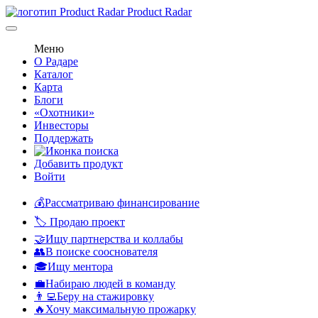
Product Radar
Меню
О Радаре
Каталог
Карта
Блоги
«Охотники»
Инвесторы
Поддержать
Добавить продукт
Войти
💰Рассматриваю финансирование
🏷️ Продаю проект
🤝Ищу партнерства и коллабы
👥В поиске сооснователя
🎓Ищу ментора
💼Набираю людей в команду
👨‍💻Беру на стажировку
🔥Хочу максимальную прожарку